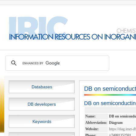
Databases
DB on semiconduct
DB on semiconductin
DB developers
Name:
DB on semicondu
Keywords
Abbreviation:
Diagram
Website:
https://diag.imet-d
Phone:
+74991352591