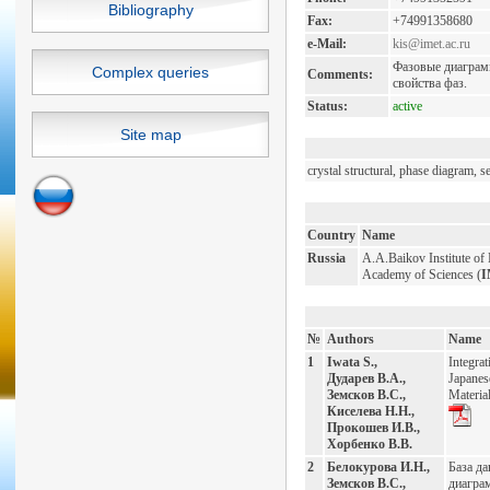
Bibliography
Fax:
+74991358680
e-Mail:
kis@imet.ac.ru
Фазовые диаграм
Complex queries
Comments:
свойства фаз.
Status:
active
Site map
crystal structural, phase diagram,
Country
Name
Russia
A.A.Baikov Institute of
Academy of Sciences (
I
№
Authors
Name
1
Iwata S.,
Integrat
Дударев В.А.,
Japanes
Земсков В.С.,
Materia
Киселева Н.Н.,
Прокошев И.В.,
Хорбенко В.В.
2
Белокурова И.Н.,
База д
Земсков В.С.,
диагра