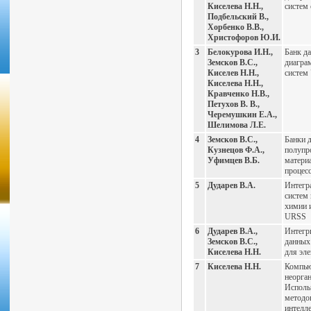
Киселева Н.Н.,
систем 
Подбельский В.,
Хорбенко В.В.,
Христофоров Ю.И.
3
Белокурова И.Н.,
Банк д
Земсков В.С.,
диагра
Киселев Н.Н.,
систе
Киселева Н.Н.,
Кравченко Н.В.,
Петухов В. В.,
Черемушкин Е.А.,
Шелимова Л.Е.
4
Земсков В.С.,
Банки 
Кузнецов Ф.А.,
полупр
Уфимцев В.Б.
матери
процес
5
Дударев В.А.
Интегр
систем 
химии 
URSS
6
Дударев В.А.,
Интегр
Земсков В.С.,
данных
Киселева Н.Н.
для эл
7
Киселева Н.Н.
Компью
неорга
Исполь
методо
интелле